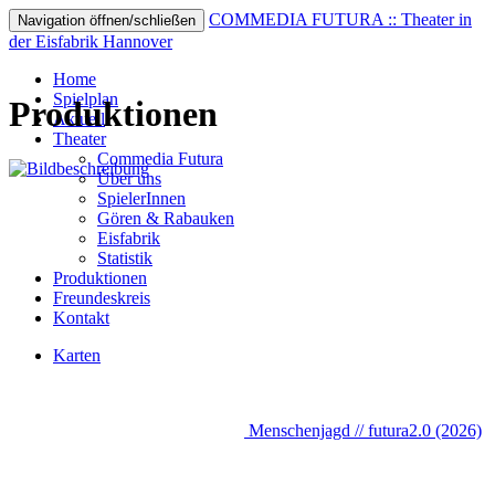
COMMEDIA FUTURA :: Theater in
Navigation öffnen/schließen
der Eisfabrik Hannover
Home
Spielplan
Produktionen
Aktuell
Theater
Commedia Futura
Über uns
SpielerInnen
Gören & Rabauken
Eisfabrik
Statistik
Produktionen
Freundeskreis
Kontakt
Karten
Menschenjagd // futura2.0 (2026)