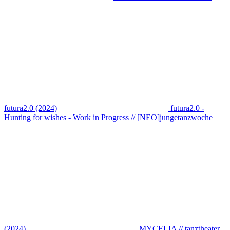
futura2.0 (2024)
futura2.0 -
Hunting for wishes - Work in Progress // [NEO]jungetanzwoche
(2024)
MYCELIA // tanztheater