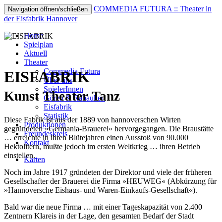
COMMEDIA FUTURA :: Theater in
Navigation öffnen/schließen
der Eisfabrik Hannover
Home
Spielplan
Aktuell
Theater
Commedia Futura
EISFABRIK
Über uns
SpielerInnen
Kunst Theater Tanz
Gören & Rabauken
Eisfabrik
Statistik
Diese Fabrik ist aus der 1889 von hannoverschen Wirten
Produktionen
gegründeten »Germania-Brauerei« hervorgegangen. Die Braustätte
Freundeskreis
… erreichte in ihren Blütejahren einen Ausstoß von 90.000
Kontakt
Hektolitern, mußte jedoch im ersten Weltkrieg … ihren Betrieb
einstellen.
Karten
Noch im Jahre 1917 gründeten der Direktor und viele der früheren
Gesellschafter der Brauerei die Firma »HEUWEG« (Abkürzung für
»Hannoversche Eishaus- und Waren-Einkaufs-Gesellschaft«).
Bald war die neue Firma … mit einer Tageskapazität von 2.400
Zentnern Klareis in der Lage, den gesamten Bedarf der Stadt